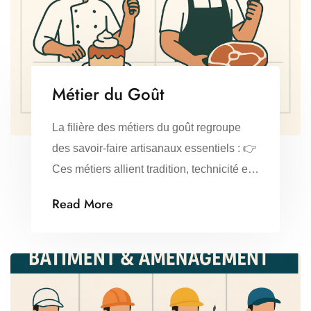
Métier du Goût
La filière des métiers du goût regroupe
des savoir-faire artisanaux essentiels : 👉
Ces métiers allient tradition, technicité et
créativité, au service de la qualité et du
Read More
plaisir gustatif.