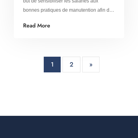
but de sensibiliser les salariés aux
bonnes pratiques de manutention afin de
préserver leur santé et limiter les risques
Read More
d’accidents. Objectifs principaux :
Contenu de la formation :
1
2
»