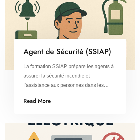
Agent de Sécurité (SSIAP)
La formation SSIAP prépare les agents à
assurer la sécurité incendie et
l’assistance aux personnes dans les
établissements recevant du public (ERP)
Read More
et les immeubles de grande hauteur
(IGH). Objectifs : Contenu : 👉 La
formation est déclinée en trois niveaux
(SSIAP 1, 2 et 3), selon le rôle et les