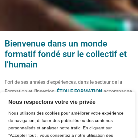
Bienvenue dans un monde
formatif fondé sur le collectif et
l’humain
Fort de ses années d’expériences, dans le secteur de la
Formation et l’Insertion,
ÉTOILE FORMATION
accompagne
et encadre les candidats sur le plan social, professionnel et
Nous respectons votre vie privée
humain.
Nous utilisons des cookies pour améliorer votre expérience
de navigation, diffuser des publicités ou des contenus
Chaque parcours est individualisé et personnalisé.
personnalisés et analyser notre trafic. En cliquant sur
"Accepter tout", vous consentez à notre utilisation des